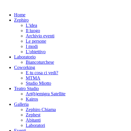
Home
Zephiro
L'idea
Il luogo
Archivio eventi
Le persone
I modi
L'obiettivo
Laboratorio
Biancoturchese
Coworking
E tu cosa ci vedi?
MTMA
Studio Miotto
Teatro Studio
Art(h)emigra Satellite
Kairos
Galleria
Zephiro Chiama
Zephest
Abitanti
Laboratori
Eventi