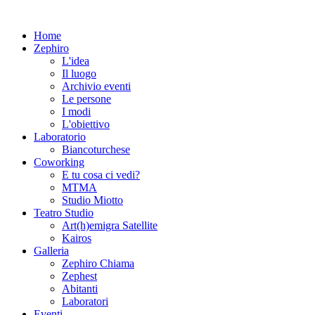
Home
Zephiro
L'idea
Il luogo
Archivio eventi
Le persone
I modi
L'obiettivo
Laboratorio
Biancoturchese
Coworking
E tu cosa ci vedi?
MTMA
Studio Miotto
Teatro Studio
Art(h)emigra Satellite
Kairos
Galleria
Zephiro Chiama
Zephest
Abitanti
Laboratori
Eventi