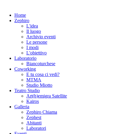
Home
Zephiro
L'idea
Il luogo
Archivio eventi
Le persone
I modi
L'obiettivo
Laboratorio
Biancoturchese
Coworking
E tu cosa ci vedi?
MTMA
Studio Miotto
Teatro Studio
Art(h)emigra Satellite
Kairos
Galleria
Zephiro Chiama
Zephest
Abitanti
Laboratori
Eventi